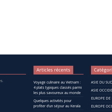
Articles récents
Catégor
s.
Voyage culinaire au Vietnam :
ASIE DU SU
4 plats typiques classés parmi
ASIE OCCID
les plus savoureux au monde
EUROPE DE 
Quelques activités pour
profiter d’un séjour au Kerala
EUROPE OC