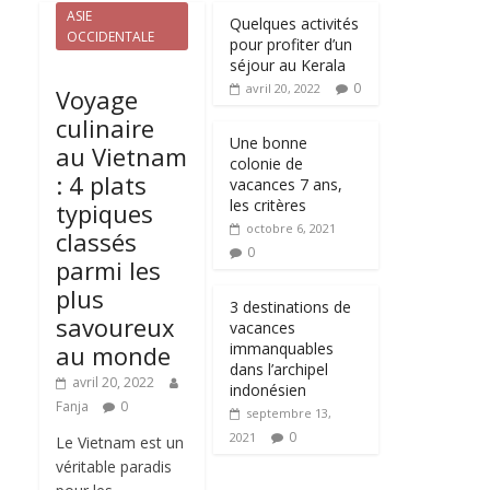
ASIE
Quelques activités
OCCIDENTALE
pour profiter d’un
séjour au Kerala
0
avril 20, 2022
Voyage
culinaire
Une bonne
au Vietnam
colonie de
: 4 plats
vacances 7 ans,
les critères
typiques
octobre 6, 2021
classés
0
parmi les
plus
3 destinations de
savoureux
vacances
immanquables
au monde
dans l’archipel
avril 20, 2022
indonésien
Fanja
0
septembre 13,
0
2021
Le Vietnam est un
véritable paradis