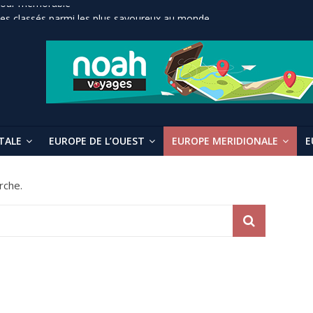
éjour mémorable
ques classés parmi les plus savoureux au monde
r au Kerala
ritères
ans l’archipel indonésien
TALE
EUROPE DE L’OUEST
EUROPE MERIDIONALE
E
rche.