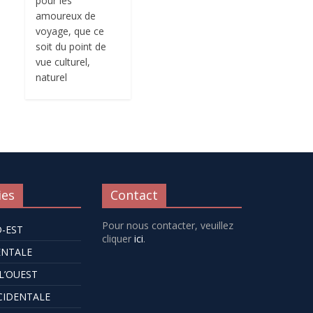
pour les
amoureux de
voyage, que ce
soit du point de
vue culturel,
naturel
ies
Contact
Pour nous contacter, veuillez
D-EST
cliquer
ici
.
ENTALE
L’OUEST
CIDENTALE